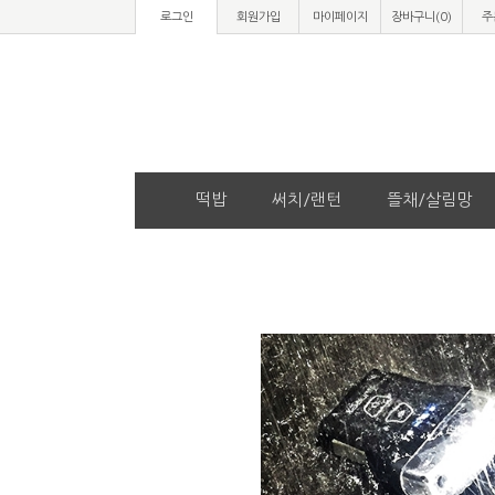
로그인
회원가입
마이페이지
장바구니(
0
)
주
떡밥
써치/랜턴
뜰채/살림망