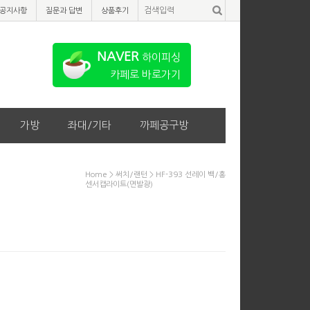
공지사항
질문과 답변
상품후기
NAVER
하이피싱
카페로 바로가기
가방
좌대/기타
까페공구방
Home
>
써치/랜턴
> HF-393 선레이 백/홍
센서캡라이트(면발광)