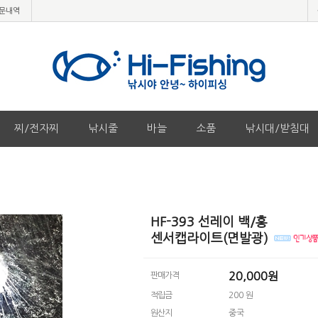
문내역
찌/전자찌
낚시줄
바늘
소품
낚시대/받침대
HF-393 선레이 백/홍
센서캡라이트(면발광)
20,000
원
판매가격
적립금
200 원
원산지
중국