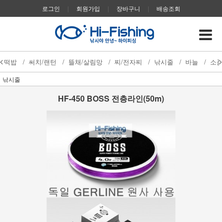
로그인
|
회원가입
|
장바구니
|
배송조회
떡밥
/
써치/랜턴
/
뜰채/살림망
/
찌/전자찌
/
낚시줄
/
바늘
/
소
낚시줄
HF-450 BOSS 전층라인(50m)