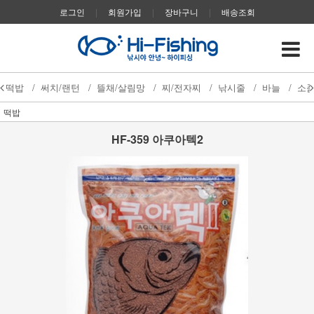
로그인
|
회원가입
|
장바구니
|
배송조회
떡밥
/
써치/랜턴
/
뜰채/살림망
/
찌/전자찌
/
낚시줄
/
바늘
/
소
떡밥
HF-359 아쿠아텍2