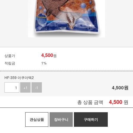
4,500
상품가
원
적립금
1%
HF-359 아쿠아텍2
4,500
원
+1
-1
4,500
원
총 상품 금액
관심상품
장바구니
구매하기