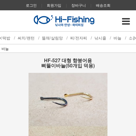
로그인
|
회원가입
|
장바구니
|
배송조회
떡밥
/
써치/랜턴
/
뜰채/살림망
/
찌/전자찌
/
낚시줄
/
바늘
/
소
바늘
HF-527 대형 향붕어용
삐뚤이바늘(50개입 덕용)