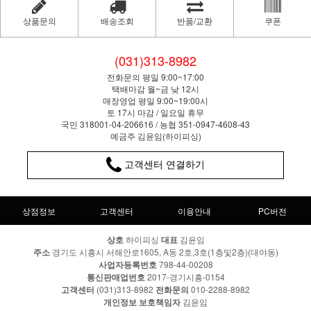
상품문의
배송조회
반품/교환
쿠폰
(031)313-8982
전화문의 평일 9:00~17:00
택배마감 월~금 낮 12시
매장영업 평일 9:00~19:00시
토 17시 마감 / 일요일 휴무
국민 318001-04-206616 / 농협 351-0947-4608-43
예금주 김윤임(하이피싱)
고객센터 연결하기
상점정보
고객센터
이용안내
PC버전
상호
하이피싱
대표
김윤임
주소
경기도 시흥시 서해안로1605, A동 2호,3호(1층및2층)(대야동)
사업자등록번호
798-44-00208
통신판매업번호
2017-경기시흥-0154
고객센터
(031)313-8982
전화문의
010-2288-8982
개인정보 보호책임자
김윤임