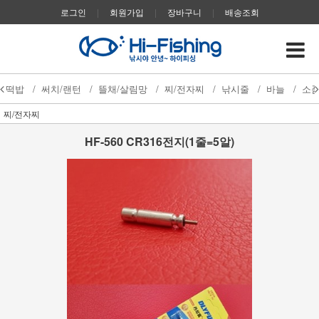
로그인
|
회원가입
|
장바구니
|
배송조회
떡밥
/
써치/랜턴
/
뜰채/살림망
/
찌/전자찌
/
낚시줄
/
바늘
/
소
찌/전자찌
HF-560 CR316전지(1줄=5알)