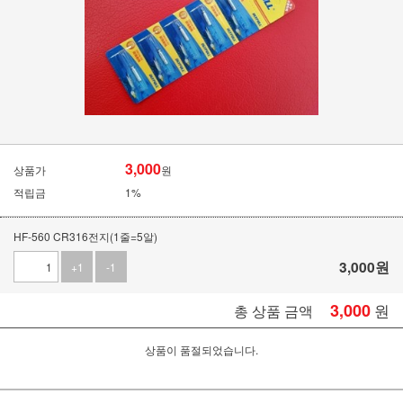
3,000
상품가
원
적립금
1%
HF-560 CR316전지(1줄=5알)
3,000
원
+1
-1
3,000
원
총 상품 금액
상품이 품절되었습니다.