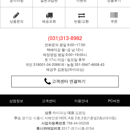
공지사항
질문과답변
이벤트
상품후기
상품문의
배송조회
반품/교환
쿠폰
(031)313-8982
전화문의 평일 9:00~17:00
택배마감 월~금 낮 12시
매장영업 평일 9:00~19:00시
토 17시 마감 / 일요일 휴무
국민 318001-04-206616 / 농협 351-0947-4608-43
예금주 김윤임(하이피싱)
고객센터 연결하기
상점정보
고객센터
이용안내
PC버전
상호
하이피싱
대표
김윤임
주소
경기도 시흥시 서해안로1605, A동 2호,3호(1층및2층)(대야동)
사업자등록번호
798-44-00208
통신판매업번호
2017-경기시흥-0154