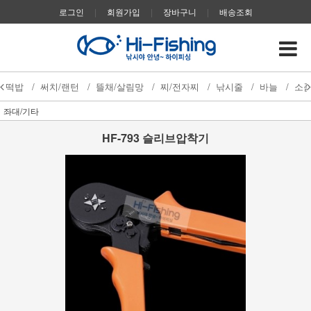
로그인
|
회원가입
|
장바구니
|
배송조회
떡밥
/
써치/랜턴
/
뜰채/살림망
/
찌/전자찌
/
낚시줄
/
바늘
/
소
좌대/기타
HF-793 슬리브압착기