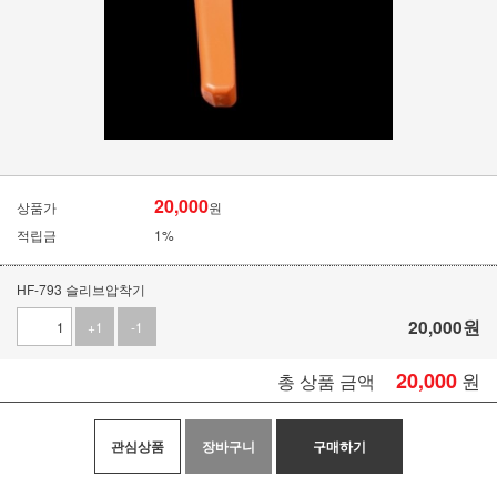
20,000
상품가
원
적립금
1%
HF-793 슬리브압착기
20,000
원
+1
-1
20,000
원
총 상품 금액
관심상품
장바구니
구매하기