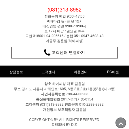
(031)313-8982
전화문의 평일 9:00~17:00
택배마감 월~금 낮 12시
매장영업 평일 9:00~19:00시
토 17시 마감 / 일요일 휴무
국민 318001-04-206616 / 농협 351-0947-4608-43
예금주 김윤임(하이피싱)
고객센터 연결하기
상점정보
고객센터
이용안내
PC버전
상호
하이피싱
대표
김윤임
주소
경기도 시흥시 서해안로1605, A동 2호,3호(1층및2층)(대야동)
사업자등록번호
798-44-00208
통신판매업번호
2017-경기시흥-0154
고객센터
(031)313-8982
전화문의
010-2288-8982
개인정보 보호책임자
김윤임
COPYRIGHT © BY ALL RIGHTS RESERVED.
DESIGN BY DiZi