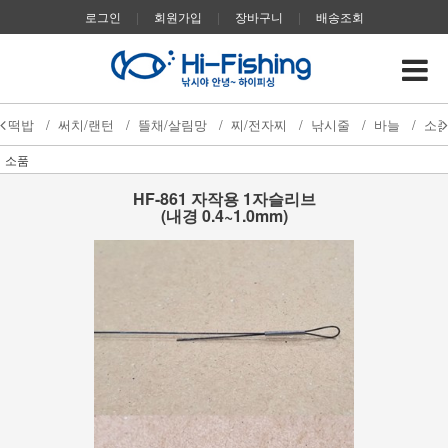
로그인
|
회원가입
|
장바구니
|
배송조회
떡밥
/
써치/랜턴
/
뜰채/살림망
/
찌/전자찌
/
낚시줄
/
바늘
/
소
소품
HF-861 자작용 1자슬리브
(내경 0.4~1.0mm)