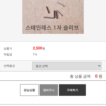
2,500
상품가
원
적립금
1%
선택옵션
0
원
총 상품 금액
관심상품
장바구니
구매하기