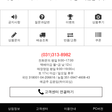
공지사항
질문과답변
이벤트
상품후기
상품문의
배송조회
반품/교환
쿠폰
(031)313-8982
전화문의 평일 9:00~17:00
택배마감 월~금 낮 12시
매장영업 평일 9:00~19:00시
토 17시 마감 / 일요일 휴무
국민 318001-04-206616 / 농협 351-0947-4608-43
예금주 김윤임(하이피싱)
고객센터 연결하기
상점정보
고객센터
이용안내
PC버전