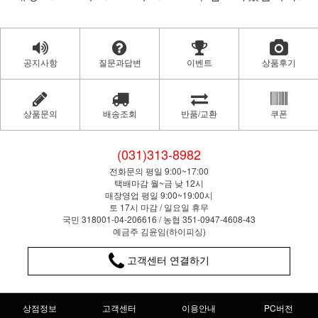
공지사항
질문과답변
이벤트
상품후기
상품문의
배송조회
반품/교환
쿠폰
(031)313-8982
전화문의 평일 9:00~17:00
택배마감 월~금 낮 12시
매장영업 평일 9:00~19:00시
토 17시 마감 / 일요일 휴무
국민 318001-04-206616 / 농협 351-0947-4608-43
예금주 김윤임(하이피싱)
고객센터 연결하기
상점정보
고객센터
이용안내
PC버전