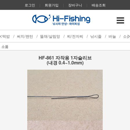
로그인
|
회원가입
|
장바구니
|
배송조회
떡밥
/
써치/랜턴
/
뜰채/살림망
/
찌/전자찌
/
낚시줄
/
바늘
/
소
소품
HF-861 자작용 1자슬리브
(내경 0.4~1.0mm)