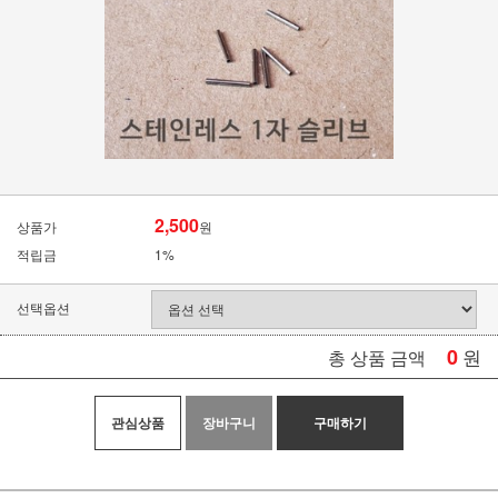
2,500
상품가
원
적립금
1%
선택옵션
0
원
총 상품 금액
관심상품
장바구니
구매하기