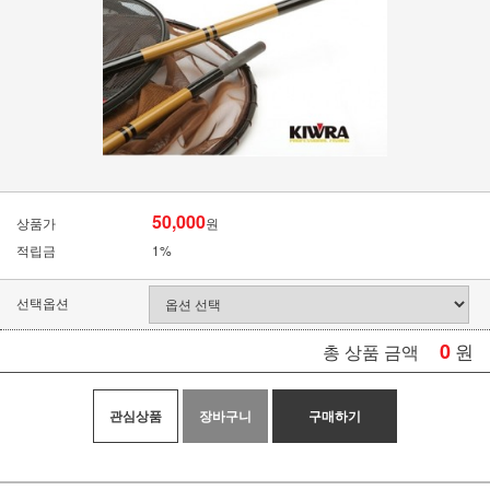
50,000
상품가
원
적립금
1%
선택옵션
0
원
총 상품 금액
관심상품
장바구니
구매하기