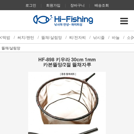
로그인
|
회원가입
|
장바구니
|
배송조회
떡밥
/
써치/랜턴
/
뜰채/살림망
/
찌/전자찌
/
낚시줄
/
바늘
/
소
뜰채/살림망
HF-898 키우라 30cm 1mm
카본뜰망/2절 뜰채자루