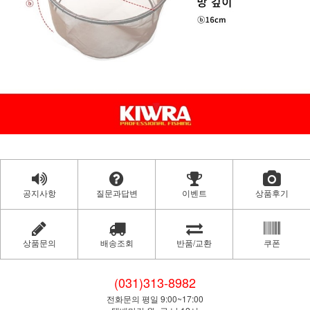
공지사항
질문과답변
이벤트
상품후기
상품문의
배송조회
반품/교환
쿠폰
(031)313-8982
전화문의 평일 9:00~17:00