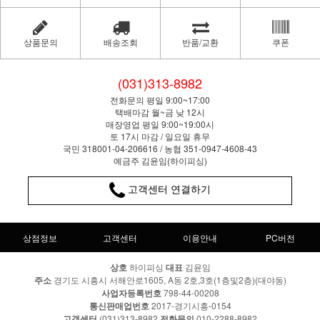
상품문의
배송조회
반품/교환
쿠폰
(031)313-8982
전화문의 평일 9:00~17:00
택배마감 월~금 낮 12시
매장영업 평일 9:00~19:00시
토 17시 마감 / 일요일 휴무
국민 318001-04-206616 / 농협 351-0947-4608-43
예금주 김윤임(하이피싱)
고객센터 연결하기
상점정보
고객센터
이용안내
PC버전
상호
하이피싱
대표
김윤임
주소
경기도 시흥시 서해안로1605, A동 2호,3호(1층및2층)(대야동)
사업자등록번호
798-44-00208
통신판매업번호
2017-경기시흥-0154
고객센터
(031)313-8982
전화문의
010-2288-8982