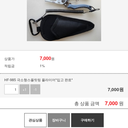
7,000
상품가
원
적립금
1%
HF-985 극소형스플릿링 플라이어*입고 완료*
7,000
원
+1
-1
7,000
원
총 상품 금액
관심상품
장바구니
구매하기