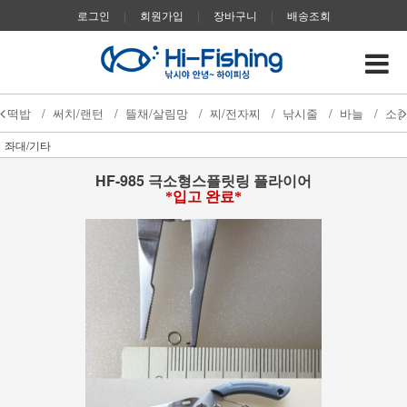
로그인
|
회원가입
|
장바구니
|
배송조회
떡밥
/
써치/랜턴
/
뜰채/살림망
/
찌/전자찌
/
낚시줄
/
바늘
/
소
좌대/기타
HF-985 극소형스플릿링 플라이어
*입고 완료*