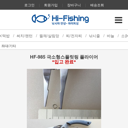
로그인
|
회원가입
|
장바구니
|
배송조회
떡밥
/
써치/랜턴
/
뜰채/살림망
/
찌/전자찌
/
낚시줄
/
바늘
/
소
좌대/기타
HF-985 극소형스플릿링 플라이어
*입고 완료*