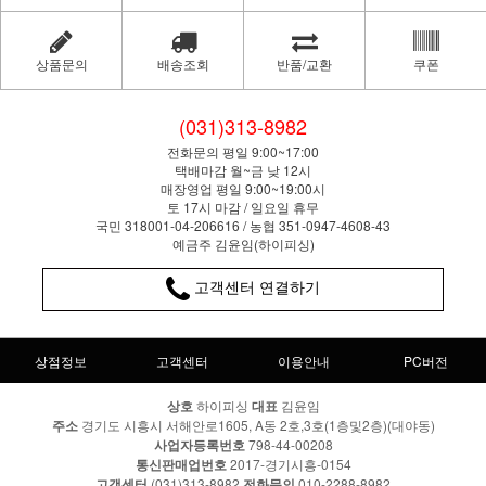
상품문의
배송조회
반품/교환
쿠폰
(031)313-8982
전화문의 평일 9:00~17:00
택배마감 월~금 낮 12시
매장영업 평일 9:00~19:00시
토 17시 마감 / 일요일 휴무
국민 318001-04-206616 / 농협 351-0947-4608-43
예금주 김윤임(하이피싱)
고객센터 연결하기
상점정보
고객센터
이용안내
PC버전
상호
하이피싱
대표
김윤임
주소
경기도 시흥시 서해안로1605, A동 2호,3호(1층및2층)(대야동)
사업자등록번호
798-44-00208
통신판매업번호
2017-경기시흥-0154
고객센터
(031)313-8982
전화문의
010-2288-8982