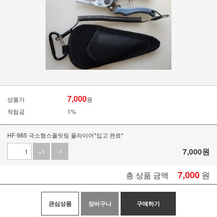
7,000
상품가
원
적립금
1%
HF-985 극소형스플릿링 플라이어*입고 완료*
7,000
원
+1
-1
7,000
원
총 상품 금액
관심상품
장바구니
구매하기