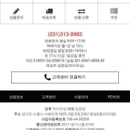
상품문의
배송조회
반품/교환
쿠폰
(031)313-8982
전화문의 평일 9:00~17:00
택배마감 월~금 낮 12시
매장영업 평일 9:00~19:00시
토 17시 마감 / 일요일 휴무
국민 318001-04-206616 / 농협 351-0947-4608-43
예금주 김윤임(하이피싱)
고객센터 연결하기
상점정보
고객센터
이용안내
PC버전
상호
하이피싱
대표
김윤임
주소
경기도 시흥시 서해안로1605, A동 2호,3호(1층및2층)(대야동)
사업자등록번호
798-44-00208
통신판매업번호
2017-경기시흥-0154
고객센터
(031)313-8982
전화문의
010-2288-8982