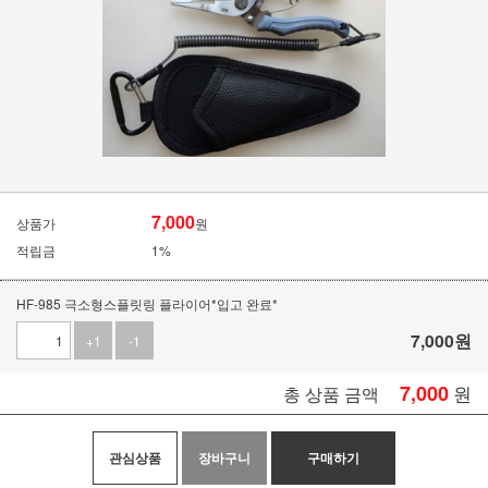
7,000
상품가
원
적립금
1%
HF-985 극소형스플릿링 플라이어*입고 완료*
7,000
원
+1
-1
7,000
원
총 상품 금액
관심상품
장바구니
구매하기