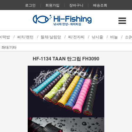
로그인
|
회원가입
|
장바구니
|
배송조회
떡밥
/
써치/랜턴
/
뜰채/살림망
/
찌/전자찌
/
낚시줄
/
바늘
/
소
좌대/기타
HF-1134 TAAN 탄그립 FH3090