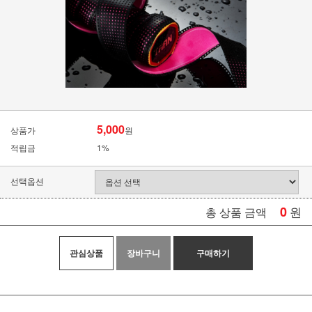
5,000
상품가
원
적립금
1%
선택옵션
0
원
총 상품 금액
관심상품
장바구니
구매하기