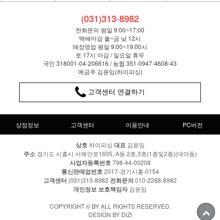
(031)313-8982
전화문의 평일 9:00~17:00
택배마감 월~금 낮 12시
매장영업 평일 9:00~19:00시
토 17시 마감 / 일요일 휴무
국민 318001-04-206616 / 농협 351-0947-4608-43
예금주 김윤임(하이피싱)
고객센터 연결하기
상점정보
고객센터
이용안내
PC버전
상호
하이피싱
대표
김윤임
주소
경기도 시흥시 서해안로1605, A동 2호,3호(1층및2층)(대야동)
사업자등록번호
798-44-00208
통신판매업번호
2017-경기시흥-0154
고객센터
(031)313-8982
전화문의
010-2288-8982
개인정보 보호책임자
김윤임
COPYRIGHT © BY ALL RIGHTS RESERVED.
DESIGN BY DiZi