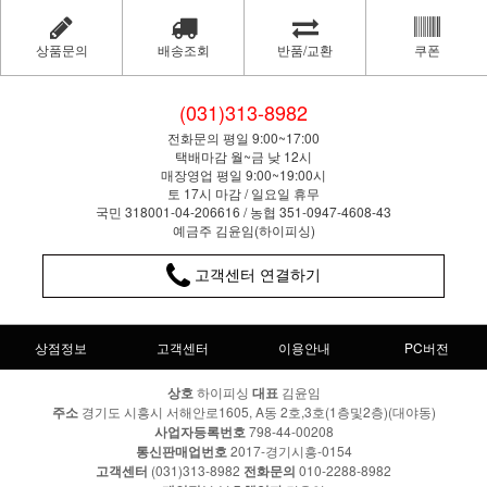
상품문의
배송조회
반품/교환
쿠폰
(031)313-8982
전화문의 평일 9:00~17:00
택배마감 월~금 낮 12시
매장영업 평일 9:00~19:00시
토 17시 마감 / 일요일 휴무
국민 318001-04-206616 / 농협 351-0947-4608-43
예금주 김윤임(하이피싱)
고객센터 연결하기
상점정보
고객센터
이용안내
PC버전
상호
하이피싱
대표
김윤임
주소
경기도 시흥시 서해안로1605, A동 2호,3호(1층및2층)(대야동)
사업자등록번호
798-44-00208
통신판매업번호
2017-경기시흥-0154
고객센터
(031)313-8982
전화문의
010-2288-8982