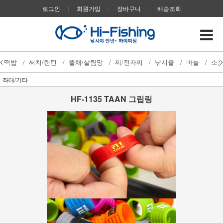
로그인
|
회원가입
|
장바구니
|
배송조회
떡밥
/
써치/랜턴
/
뜰채/살림망
/
찌/전자찌
/
낚시줄
/
바늘
/
소
좌대/기타
HF-1135 TAAN 그립링