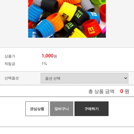
1,000
상품가
원
적립금
1%
선택옵션
0
원
총 상품 금액
관심상품
장바구니
구매하기