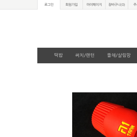
로그인
회원가입
마이페이지
장바구니(
0
)
주
떡밥
써치/랜턴
뜰채/살림망