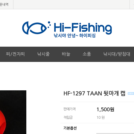
문내역
찌/전자찌
낚시줄
바늘
소품
낚시대/받침대
HF-1297 TAAN 뒷마개 캡
1,500원
판매가격
적립금
10 원
기본옵션