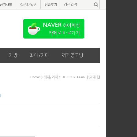
공지사항
질문과 답변
상품후기
NAVER
하이피싱
카페로 바로가기
가방
좌대/기타
까페공구방
Home
>
좌대/기타
> HF-1297 TAAN 뒷마개 캡