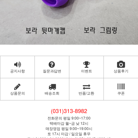
공지사항
질문과답변
이벤트
상품후기
상품문의
배송조회
반품/교환
쿠폰
(031)313-8982
전화문의 평일 9:00~17:00
택배마감 월~금 낮 12시
매장영업 평일 9:00~19:00시
토 17시 마감 / 일요일 휴무