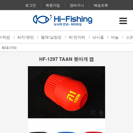
로그인
|
회원가입
|
장바구니
|
배송조회
떡밥
/
써치/랜턴
/
뜰채/살림망
/
찌/전자찌
/
낚시줄
/
바늘
/
소
좌대/기타
HF-1297 TAAN 뒷마개 캡