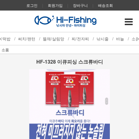
로그인
|
회원가입
|
장바구니
|
배송조회
떡밥
/
써치/랜턴
/
뜰채/살림망
/
찌/전자찌
/
낚시줄
/
바늘
/
소
소품
HF-1328 이큐피싱 스크류바디