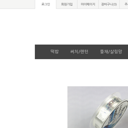
로그인
회원가입
마이페이지
장바구니(
0
)
주
떡밥
써치/랜턴
뜰채/살림망