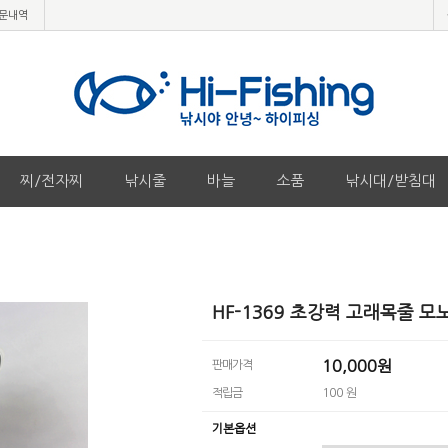
문내역
찌/전자찌
낚시줄
바늘
소품
낚시대/받침대
HF-1369 초강력 고래목줄 모노
10,000원
판매가격
적립금
100 원
기본옵션