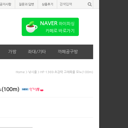
공지사항
질문과 답변
상품후기
NAVER
하이피싱
카페로 바로가기
가방
좌대/기타
까페공구방
Home
>
낚시줄
> HF-1369 초강력 고래목줄 모노(100m)
(100m)