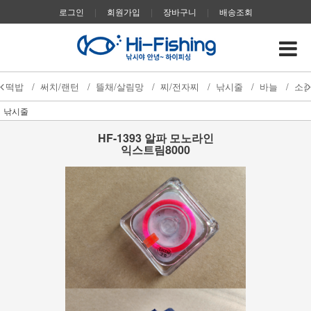
로그인
|
회원가입
|
장바구니
|
배송조회
떡밥
/
써치/랜턴
/
뜰채/살림망
/
찌/전자찌
/
낚시줄
/
바늘
/
소
낚시줄
HF-1393 알파 모노라인
익스트림8000