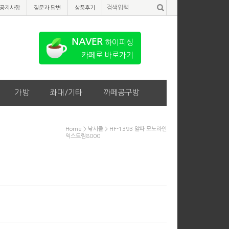
공지사항
질문과 답변
상품후기
NAVER
하이피싱
카페로 바로가기
가방
좌대/기타
까페공구방
Home
>
낚시줄
> HF-1393 알파 모노라인
익스트림8000