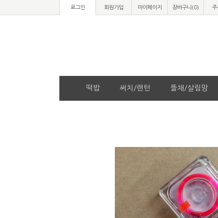
로그인
회원가입
마이페이지
장바구니(
0
)
주
떡밥
써치/랜턴
뜰채/살림망