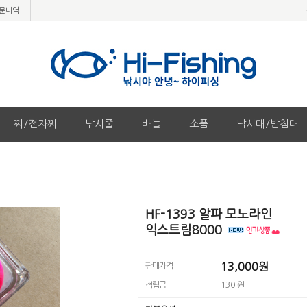
문내역
찌/전자찌
낚시줄
바늘
소품
낚시대/받침대
HF-1393 알파 모노라인
익스트림8000
13,000원
판매가격
적립금
130 원