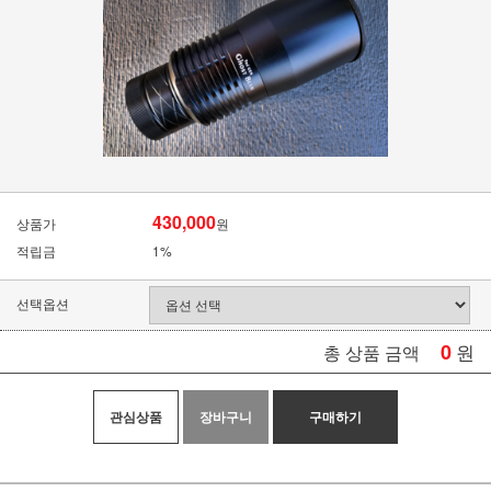
430,000
상품가
원
적립금
1%
선택옵션
0
원
총 상품 금액
관심상품
장바구니
구매하기