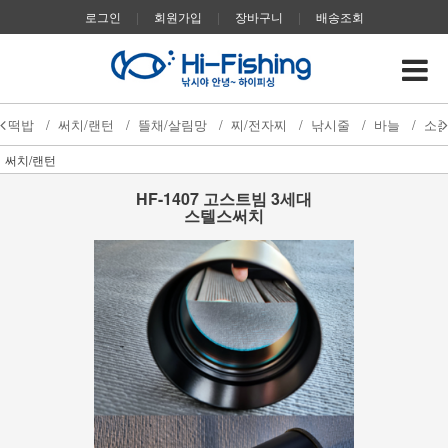
로그인
|
회원가입
|
장바구니
|
배송조회
떡밥
/
써치/랜턴
/
뜰채/살림망
/
찌/전자찌
/
낚시줄
/
바늘
/
소
써치/랜턴
HF-1407 고스트빔 3세대
스텔스써치