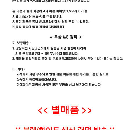
<< 별매품 >>
** 블랙/화이트 색상 랜덤 발
송 **