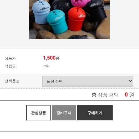
1,500
상품가
원
적립금
1%
선택옵션
0
원
총 상품 금액
관심상품
장바구니
구매하기