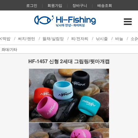
로그인
|
회원가입
|
장바구니
|
배송조회
떡밥
/
써치/랜턴
/
뜰채/살림망
/
찌/전자찌
/
낚시줄
/
바늘
/
소
좌대/기타
HF-1457 신형 2세대 그립링/뒷마개캡