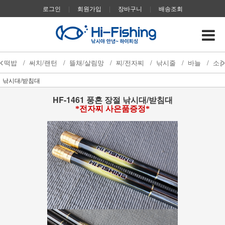
로그인
|
회원가입
|
장바구니
|
배송조회
떡밥
/
써치/랜턴
/
뜰채/살림망
/
찌/전자찌
/
낚시줄
/
바늘
/
소
낚시대/받침대
HF-1461 풍혼 장절 낚시대/받침대
*전자찌 사은품증정*