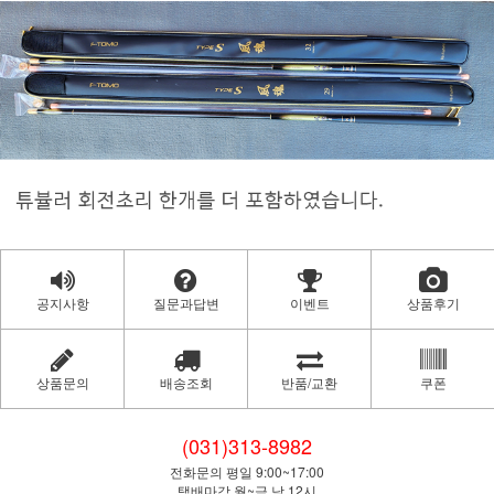
공지사항
질문과답변
이벤트
상품후기
상품문의
배송조회
반품/교환
쿠폰
(031)313-8982
전화문의 평일 9:00~17:00
택배마감 월~금 낮 12시