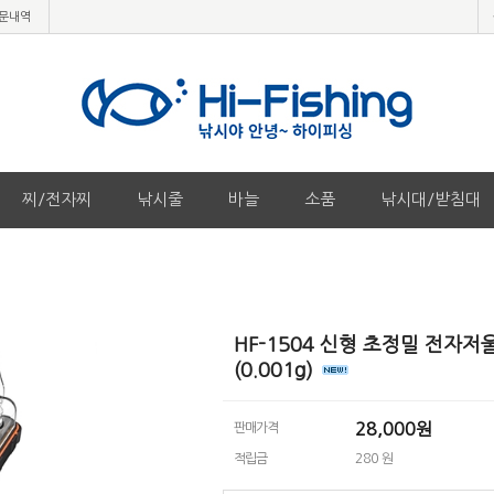
문내역
찌/전자찌
낚시줄
바늘
소품
낚시대/받침대
HF-1504 신형 초정밀 전자저
(0.001g)
28,000
원
판매가격
적립금
280 원