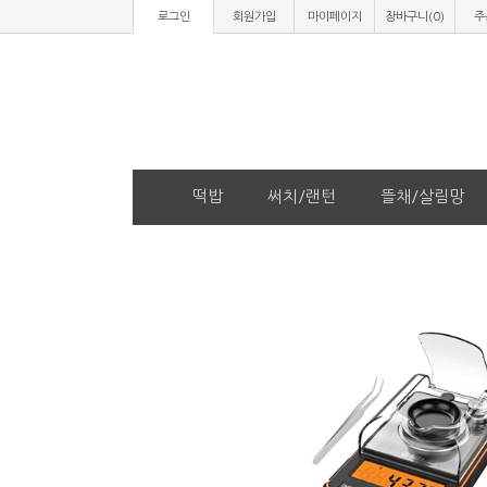
로그인
회원가입
마이페이지
장바구니(
0
)
주
떡밥
써치/랜턴
뜰채/살림망