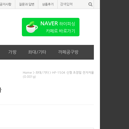
공지사항
질문과 답변
상품후기
NAVER
하이피싱
카페로 바로가기
가방
좌대/기타
까페공구방
Home
>
좌대/기타
> HF-1504 신형 초정밀 전자저울
(0.001g)
울