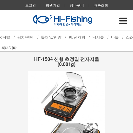
로그인
|
회원가입
|
장바구니
|
배송조회
떡밥
/
써치/랜턴
/
뜰채/살림망
/
찌/전자찌
/
낚시줄
/
바늘
/
소
좌대/기타
HF-1504 신형 초정밀 전자저울
(0.001g)