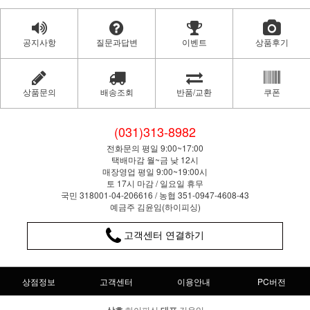
공지사항
질문과답변
이벤트
상품후기
상품문의
배송조회
반품/교환
쿠폰
(031)313-8982
전화문의 평일 9:00~17:00
택배마감 월~금 낮 12시
매장영업 평일 9:00~19:00시
토 17시 마감 / 일요일 휴무
국민 318001-04-206616 / 농협 351-0947-4608-43
예금주 김윤임(하이피싱)
고객센터 연결하기
상점정보
고객센터
이용안내
PC버전
하이피싱
김윤임