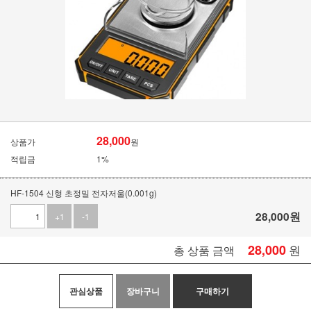
28,000
상품가
원
적립금
1%
HF-1504 신형 초정밀 전자저울(0.001g)
28,000
원
+1
-1
28,000
원
총 상품 금액
관심상품
장바구니
구매하기