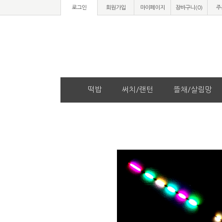
로그인
회원가입
마이페이지
장바구니(
0
)
주
떡밥
써치/랜턴
뜰채/살림망