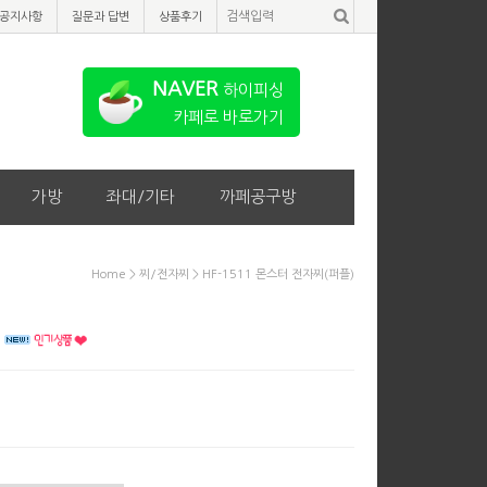
공지사항
질문과 답변
상품후기
NAVER
하이피싱
카페로 바로가기
가방
좌대/기타
까페공구방
Home
>
찌/전자찌
> HF-1511 몬스터 전자찌(퍼플)
)