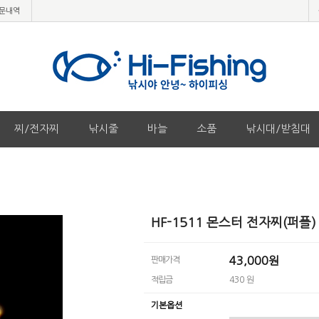
문내역
찌/전자찌
낚시줄
바늘
소품
낚시대/받침대
HF-1511 몬스터 전자찌(퍼플
43,000원
판매가격
적립금
430 원
기본옵션