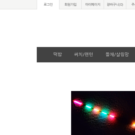
로그인
회원가입
마이페이지
장바구니(
0
)
주
떡밥
써치/랜턴
뜰채/살림망