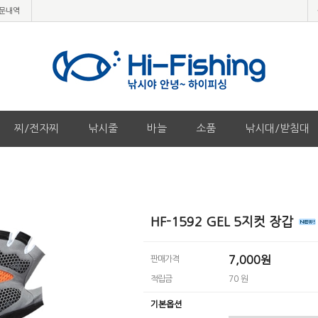
문내역
찌/전자찌
낚시줄
바늘
소품
낚시대/받침대
HF-1592 GEL 5지컷 장갑
7,000원
판매가격
적립금
70 원
기본옵션