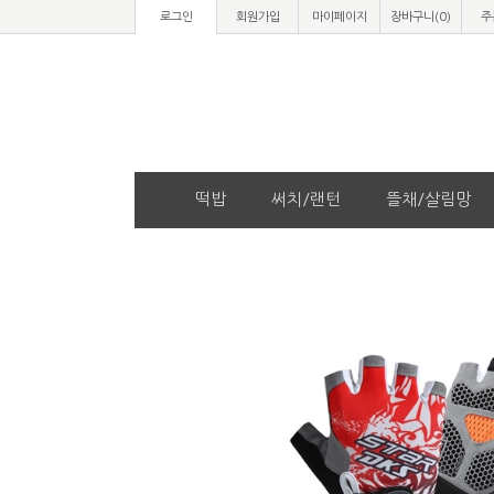
로그인
회원가입
마이페이지
장바구니(
0
)
주
떡밥
써치/랜턴
뜰채/살림망