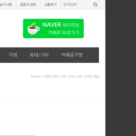
공지사항
질문과 답변
상품후기
NAVER
하이피싱
카페로 바로가기
가방
좌대/기타
까페공구방
Home
>
좌대/기타
> HF-1592 GEL 5지컷 장갑