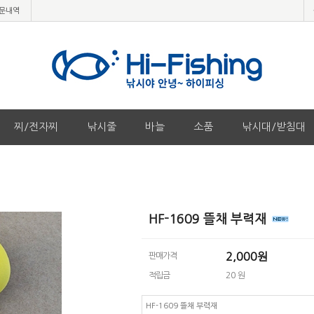
문내역
찌/전자찌
낚시줄
바늘
소품
낚시대/받침대
HF-1609 뜰채 부력재
2,000
원
판매가격
적립금
20 원
HF-1609 뜰채 부력재