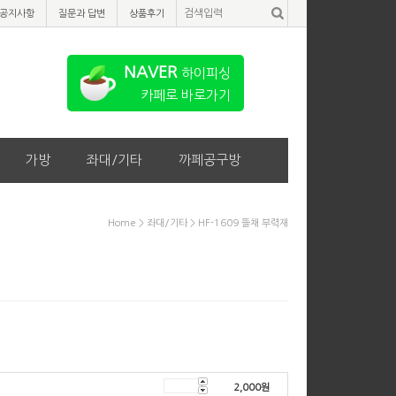
공지사항
질문과 답변
상품후기
NAVER
하이피싱
카페로 바로가기
가방
좌대/기타
까페공구방
Home
>
좌대/기타
> HF-1609 뜰채 부력재
2,000
원