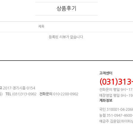
상품후기
제목
등록된 리뷰가 없습니다.
고객센터
(031)313
고
2017-경기시흥-0154
전화문의 평일 9시~17
야동)
TEL
(031)313-8982
전화문의
010-2288-8982
매장영업 평일 9시~19
계좌정보
국민 318001-04-206
농협 351-0947-4608
예금주 김윤임(하이피싱