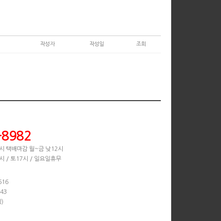
작성자
작성일
조회
-8982
시 택배마감 월~금 낮12시
시 / 토17시 / 일요일휴무
616
-43
)