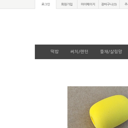
로그인
회원가입
마이페이지
장바구니(
0
)
주
떡밥
써치/랜턴
뜰채/살림망