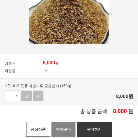
8,000
상품가
원
적립금
1%
HF-1613 콧물 마법가루 굵은입자 (160g)
8,000
원
+1
-1
8,000
원
총 상품 금액
관심상품
장바구니
구매하기