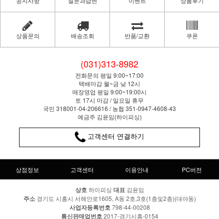
공지사항
질문과답변
이벤트
상품후기
상품문의
배송조회
반품/교환
쿠폰
(031)313-8982
전화문의 평일 9:00~17:00
택배마감 월~금 낮 12시
매장영업 평일 9:00~19:00시
토 17시 마감 / 일요일 휴무
국민 318001-04-206616 / 농협 351-0947-4608-43
예금주 김윤임(하이피싱)
고객센터 연결하기
상점정보
고객센터
이용안내
PC버전
상호
하이피싱
대표
김윤임
주소
경기도 시흥시 서해안로1605, A동 2호,3호(1층및2층)(대야동)
사업자등록번호
798-44-00208
통신판매업번호
2017-경기시흥-0154