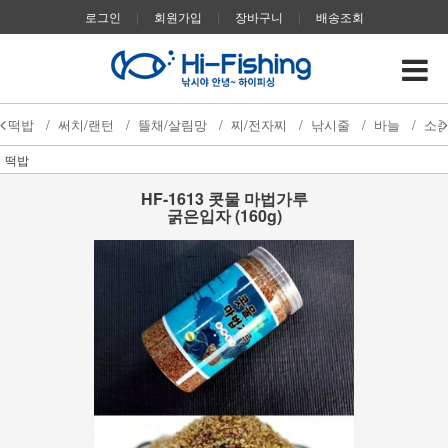
로그인
|
회원가입
|
장바구니
|
배송조회
떡밥
/
써치/랜턴
/
뜰채/살림망
/
찌/전자찌
/
낚시줄
/
바늘
/
소
떡밥
HF-1613 콧물 마법가루
굵은입자 (160g)