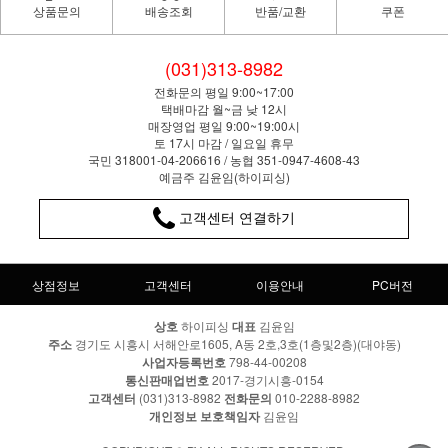
상품문의
배송조회
반품/교환
쿠폰
(031)313-8982
전화문의 평일 9:00~17:00
택배마감 월~금 낮 12시
매장영업 평일 9:00~19:00시
토 17시 마감 / 일요일 휴무
국민 318001-04-206616 / 농협 351-0947-4608-43
예금주 김윤임(하이피싱)
고객센터 연결하기
상점정보
고객센터
이용안내
PC버전
상호
하이피싱
대표
김윤임
주소
경기도 시흥시 서해안로1605, A동 2호,3호(1층및2층)(대야동)
사업자등록번호
798-44-00208
통신판매업번호
2017-경기시흥-0154
고객센터
(031)313-8982
전화문의
010-2288-8982
개인정보 보호책임자
김윤임