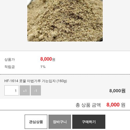
8,000
상품가
원
적립금
1%
HF-1614 콧물 마법가루 가는입자 (160g)
8,000
원
+1
-1
8,000
원
총 상품 금액
관심상품
장바구니
구매하기