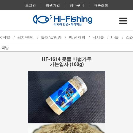
로그인
|
회원가입
|
장바구니
|
배송조회
떡밥
/
써치/랜턴
/
뜰채/살림망
/
찌/전자찌
/
낚시줄
/
바늘
/
소
떡밥
HF-1614 콧물 마법가루
가는입자 (160g)