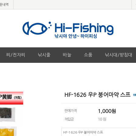
문내역
찌/전자찌
낚시줄
바늘
소품
낚시대/받침대
HF-1626 우P 붕어마약 스프
1,000
원
판매가격
적립금
10 원
HF-1626 우P 붕어마약 스프