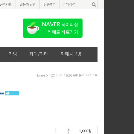
공지사항
질문과 답변
상품후기
NAVER
하이피싱
카페로 바로가기
가방
좌대/기타
까페공구방
Home
>
떡밥
> HF-1626 우P 붕어마약 스프
1,000
원