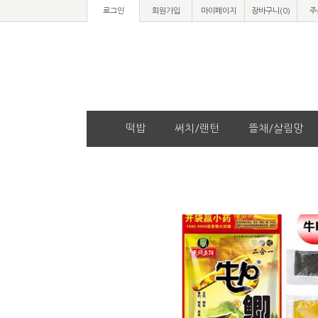
로그인
회원가입
마이페이지
장바구니(
0
)
주
떡밥
써치/랜턴
뜰채/살림망