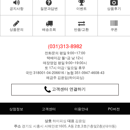
공지사항
질문과답변
이벤트
상품후기
상품문의
배송조회
반품/교환
쿠폰
(031)313-8982
전화문의 평일 9:00~17:00
택배마감 월~금 낮 12시
매장영업 평일 9:00~19:00시
토 17시 마감 / 일요일 휴무
국민 318001-04-206616 / 농협 351-0947-4608-43
예금주 김윤임(하이피싱)
고객센터 연결하기
상점정보
고객센터
이용안내
PC버전
상호
하이피싱
대표
김윤임
주소
경기도 시흥시 서해안로1605, A동 2호,3호(1층및2층)(대야동)