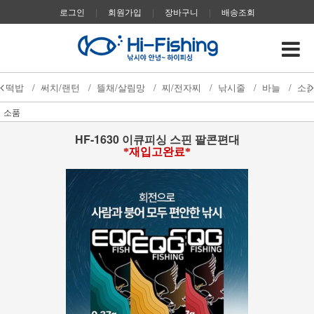
로그인
|
회원가입
|
장바구니
|
배송조회
떡밥
/
써치/랜턴
/
뜰채/살림망
/
찌/전자찌
/
낚시줄
/
바늘
/
소
소품
HF-1630 이큐피싱 스핀 팔콘편대
*재입고완료*