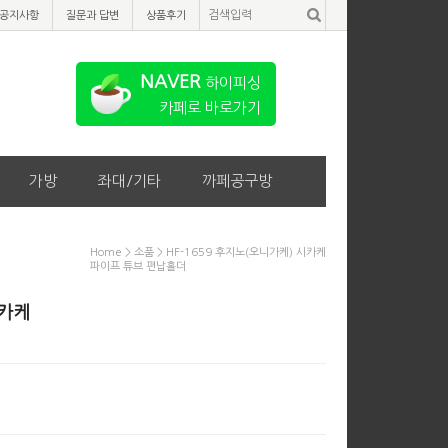
공지사항
질문과 답변
상품후기
NAVER
하이피싱
카페로 바로가기
가방
좌대/기타
까페공구방
Home
>
소품
> HF-1659 후지노(오니가케) 시카케
파이프 튜브 편납홀더
시카케