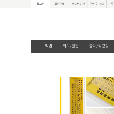
로그인
회원가입
마이페이지
장바구니(
0
)
주
떡밥
써치/랜턴
뜰채/살림망