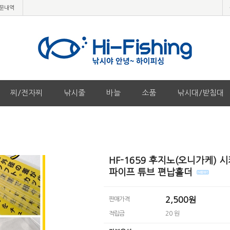
문내역
찌/전자찌
낚시줄
바늘
소품
낚시대/받침대
HF-1659 후지노(오니가케) 
파이프 튜브 편납홀더
2,500원
판매가격
적립금
20 원