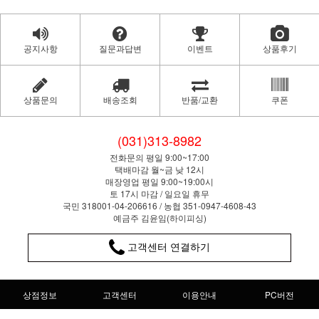
공지사항
질문과답변
이벤트
상품후기
상품문의
배송조회
반품/교환
쿠폰
(031)313-8982
전화문의 평일 9:00~17:00
택배마감 월~금 낮 12시
매장영업 평일 9:00~19:00시
토 17시 마감 / 일요일 휴무
국민 318001-04-206616 / 농협 351-0947-4608-43
예금주 김윤임(하이피싱)
고객센터 연결하기
상점정보
고객센터
이용안내
PC버전