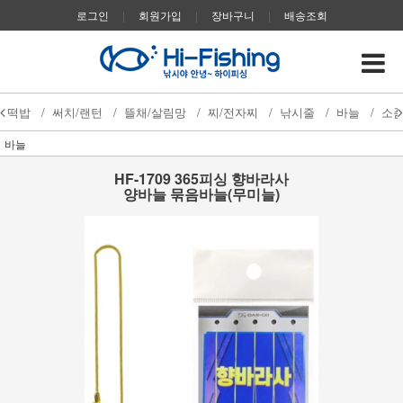
로그인
|
회원가입
|
장바구니
|
배송조회
떡밥
/
써치/랜턴
/
뜰채/살림망
/
찌/전자찌
/
낚시줄
/
바늘
/
소
바늘
HF-1709 365피싱 향바라사
양바늘 묶음바늘(무미늘)