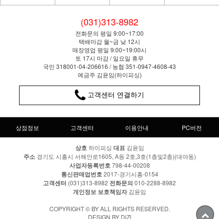
(031)313-8982
전화문의 평일 9:00~17:00
택배마감 월~금 낮 12시
매장영업 평일 9:00~19:00시
토 17시 마감 / 일요일 휴무
국민 318001-04-206616 / 농협 351-0947-4608-43
예금주 김윤임(하이피싱)
고객센터 연결하기
상점정보
고객센터
이용안내
PC버전
상호
하이피싱
대표
김윤임
주소
경기도 시흥시 서해안로1605, A동 2호,3호(1층및2층)(대야동)
사업자등록번호
798-44-00208
통신판매업번호
2017-경기시흥-0154
고객센터
(031)313-8982
전화문의
010-2288-8982
개인정보 보호책임자
김윤임
COPYRIGHT © BY ALL RIGHTS RESERVED.
DESIGN BY DiZi