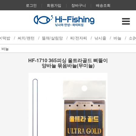
로그인
|
회원가입
|
장바구니
|
배송조회
떡밥
/
써치/랜턴
/
뜰채/살림망
/
찌/전자찌
/
낚시줄
/
바늘
/
소
바늘
HF-1710 365피싱 울트라골드 삐뚤이
양바늘 묶음바늘(무미늘)