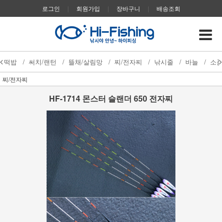
로그인
|
회원가입
|
장바구니
|
배송조회
떡밥
/
써치/랜턴
/
뜰채/살림망
/
찌/전자찌
/
낚시줄
/
바늘
/
소
찌/전자찌
HF-1714 몬스터 슬랜더 650 전자찌