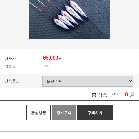
65,000
상품가
원
적립금
1%
선택옵션
0
원
총 상품 금액
관심상품
장바구니
구매하기