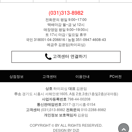
(031)313-8982
전화문의 평일 9:00~17:00
택배마감 월~금 낮 12시
매장영업 평일 9:00~19:00시
토 17시 마감 / 일요일 휴무
국민 318001-04-206616 / 농협 351-0947-4608-43
예금주 김윤임(하이피싱)
고객센터 연결하기
상점정보
고객센터
이용안내
PC버전
상호
하이피싱
대표
김윤임
주소
경기도 시흥시 서해안로1605, A동 2호,3호(1층및2층)(대야동)
사업자등록번호
798-44-00208
통신판매업번호
2017-경기시흥-0154
고객센터
(031)313-8982
전화문의
010-2288-8982
개인정보 보호책임자
김윤임
COPYRIGHT © BY ALL RIGHTS RESERVED.
DESIGN BY DiZi