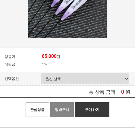
65,000
상품가
원
적립금
1%
선택옵션
0
원
총 상품 금액
관심상품
장바구니
구매하기