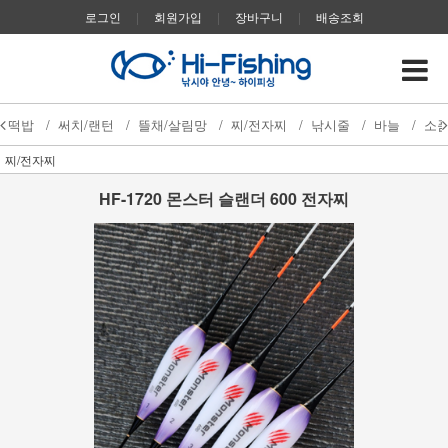
로그인
|
회원가입
|
장바구니
|
배송조회
떡밥
/
써치/랜턴
/
뜰채/살림망
/
찌/전자찌
/
낚시줄
/
바늘
/
소
찌/전자찌
HF-1720 몬스터 슬랜더 600 전자찌