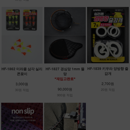
HF-1839 키우라 양방향 줄
HF-1862 미라클 삼각 실리
HF-1827 경심망 1mm 뜰
감개
콘꽂이
망
*재입고완료*
2,700원
3,000원
90,000원
20원 적립
30원 적립
900원 적립