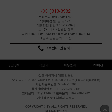
(031)313-8982
전화문의 평일 9:00~17:00
택배마감 월~금 낮 12시
매장영업 평일 9:00~19:00시
토 17시 마감 / 일요일 휴무
국민 318001-04-206616 / 농협 351-0947-4608-43
예금주 김윤임(하이피싱)
고객센터 연결하기
상점정보
고객센터
이용안내
PC버전
상호
하이피싱
대표
김윤임
주소
경기도 시흥시 서해안로1605, A동 2호,3호(1층및2층)(대야동)
사업자등록번호
798-44-00208
통신판매업번호
2017-경기시흥-0154
고객센터
(031)313-8982
전화문의
010-2288-8982
개인정보 보호책임자
김윤임
COPYRIGHT © BY ALL RIGHTS RESERVED.
DESIGN BY DiZi