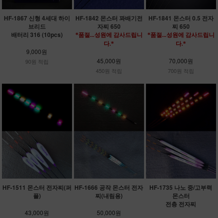
HF-1867 신형 4세대 하이
HF-1842 몬스터 꽈배기전
HF-1841 몬스터 0.5 전자
브리드
자찌 650
찌 650
배터리 316 (10pcs)
*품절...성원에 감사드립니
*품절...성원에 감사드립니
다.*
다.*
9,000원
45,000원
70,000원
90원 적립
450원 적립
700원 적립
HF-1511 몬스터 전자찌(퍼
HF-1666 공작 몬스터 전자
HF-1735 나노 중/고부력
플)
찌(내림용)
몬스터
전층 전자찌
43,000원
50,000원