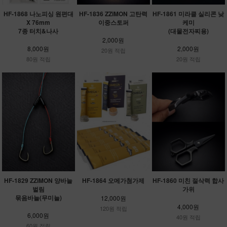
HF-1836 ZZiMON 고탄력
HF-1868 나노피싱 원편대
HF-1861 미라클 실리콘 낮
이중스토퍼
X 76mm
케미
7종 터치&나사
(대물전자찌용)
2,000원
8,000원
2,000원
20원 적립
80원 적립
20원 적립
HF-1829 ZZiMON 양바늘
HF-1864 오메가첨가제
HF-1860 미친 절삭력 합사
벌림
가위
묶음바늘(무미늘)
12,000원
4,000원
120원 적립
6,000원
40원 적립
60원 적립