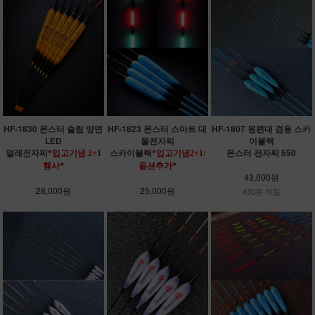
HF-1830 몬스터 슬림 양면
HF-1823 몬스터 스마트 대
HF-1807 원편대 겸용 스카
LED
물전자찌
이블랙
얼레전자찌
스카이블랙
몬스터 전자찌 650
*입고기념 2+1
*입고기념2+1/
행사*
옵션추가*
43,000원
28,000원
25,000원
430원 적립