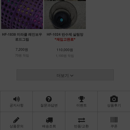
HF-1838 미라클 레인보우
HF-1024 반수제 살림망
로드그립
*재입고완료*
7,200원
110,000원
70원 적립
1,100원 적립
더보기
공지사항
질문과답변
이벤트
상품후기
상품문의
배송조회
반품/교환
쿠폰