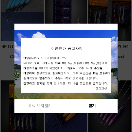
HF-1813 몬스터 대물 주간
HF-1866 신형 4세대 하이
HF-1865 신형 4세대 하이
찌
브리드
브리드
(회오리톱 적용)
배터리 316 (5pcs)
배터리 316 (2pcs)
12,000원
5,000원
2,500원
120원 적립
50원 적립
20원 적립
다시 보지 않기
닫기