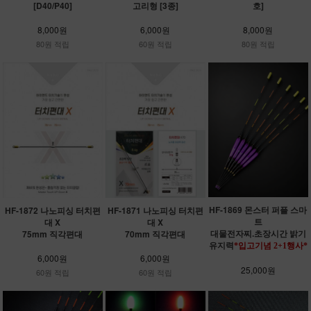
[D40/P40]
고리형 [3종]
호]
8,000원
6,000원
8,000원
80원 적립
60원 적립
80원 적립
HF-1869 몬스터 퍼플 스마
HF-1872 나노피싱 터치편
HF-1871 나노피싱 터치편
트
대 X
대 X
대물전자찌.초장시간 밝기
75mm 직각편대
70mm 직각편대
유지력
*입고기념 2+1행사*
6,000원
6,000원
25,000원
60원 적립
60원 적립