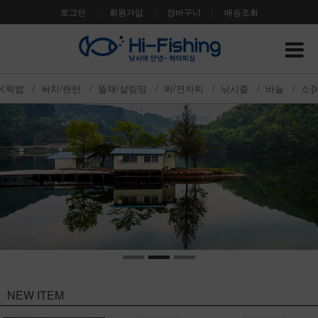
로그인
|
회원가입
|
장바구니
|
배송조회
떡밥
/
써치/랜턴
/
뜰채/살림망
/
찌/전자찌
/
낚시줄
/
바늘
/
소
NEW ITEM