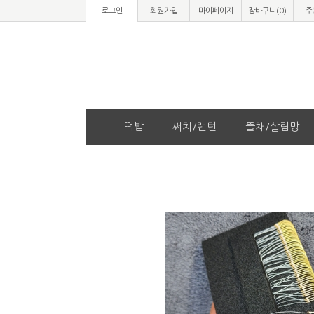
로그인
회원가입
마이페이지
장바구니(
0
)
주
떡밥
써치/랜턴
뜰채/살림망