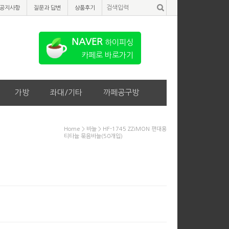
공지사항
질문과 답변
상품후기
NAVER
하이피싱
카페로 바로가기
가방
좌대/기타
까페공구방
Home
>
바늘
> HF-1745 ZZiMON 편대용
티타늄 묶음바늘(50개입)