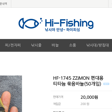
문내역
찌/전자찌
낚시줄
바늘
소품
낚시대/받침대
HF-1745 ZZiMON 편대용
티타늄 묶음바늘(50개입)
20,000원
판매가격
적립금
200 원