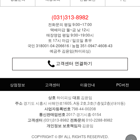
(031)313-8982
전화문의 평일 9:00~17:00
택배마감 월~금 낮 12시
매장영업 평일 9:00~19:00시
토 17시 마감 / 일요일 휴무
국민 318001-04-206616 / 농협 351-0947-4608-43
예금주 김윤임(하이피싱)
고객센터 연결하기
상점정보
고객센터
이용안내
PC버전
상호
하이피싱
대표
김윤임
주소
경기도 시흥시 서해안로1605, A동 2호,3호(1층및2층)(대야동)
사업자등록번호
798-44-00208
통신판매업번호
2017-경기시흥-0154
고객센터
(031)313-8982
전화문의
010-2288-8982
개인정보 보호책임자
김윤임
COPYRIGHT © BY ALL RIGHTS RESERVED.