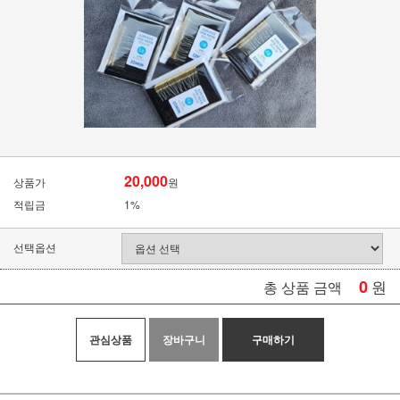
20,000
상품가
원
적립금
1%
선택옵션
0
원
총 상품 금액
관심상품
장바구니
구매하기