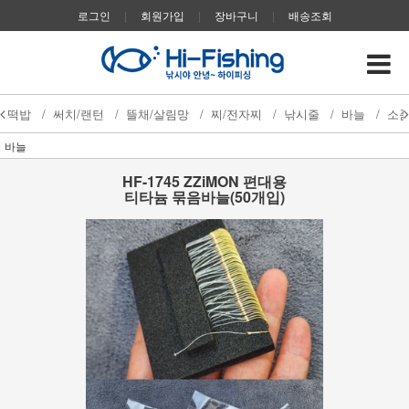
로그인
|
회원가입
|
장바구니
|
배송조회
떡밥
/
써치/랜턴
/
뜰채/살림망
/
찌/전자찌
/
낚시줄
/
바늘
/
소
바늘
HF-1745 ZZiMON 편대용
티타늄 묶음바늘(50개입)