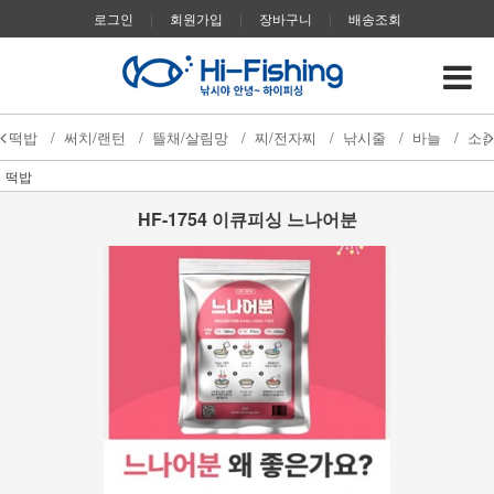
로그인
|
회원가입
|
장바구니
|
배송조회
떡밥
/
써치/랜턴
/
뜰채/살림망
/
찌/전자찌
/
낚시줄
/
바늘
/
소
떡밥
HF-1754 이큐피싱 느나어분