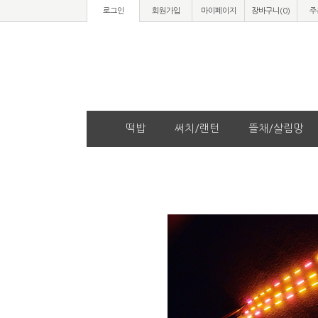
로그인
회원가입
마이페이지
장바구니(
0
)
주
떡밥
써치/랜턴
뜰채/살림망