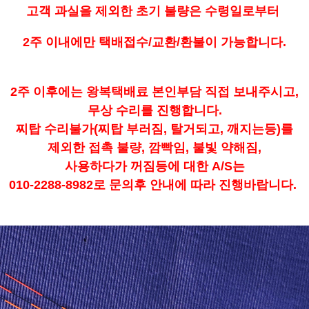
고객 과실을 제외한 초기 불량은 수령일로부터
2주 이내에만 택배접수/교환/환불이 가능합니다.
2주 이후에는 왕복택배료 본인부담 직접 보내주시고,
무상 수리를 진행합니다.
찌탑 수리불가(찌탑 부러짐, 탈거되고, 깨지는등)를
제외한 접촉 불량, 깜빡임, 불빛 약해짐,
사용하다가 꺼짐등에 대한 A/S는
010-2288-8982로 문의후 안내에 따라 진행바랍니다.