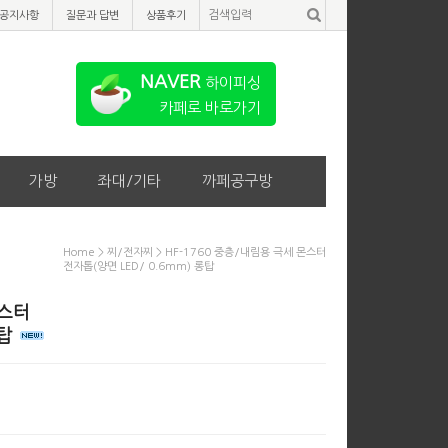
공지사항
질문과 답변
상품후기
NAVER
하이피싱
카페로 바로가기
가방
좌대/기타
까페공구방
Home
>
찌/전자찌
> HF-1760 중층/내림용 극세 몬스터
전자톱(양면 LED/ 0.6mm) 롱탑
몬스터
롱탑