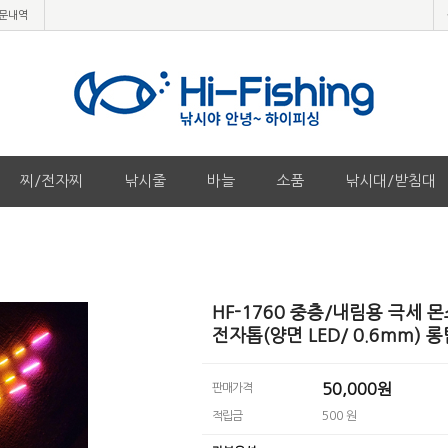
문내역
찌/전자찌
낚시줄
바늘
소품
낚시대/받침대
HF-1760 중층/내림용 극세 
전자톱(양면 LED/ 0.6mm) 
50,000원
판매가격
적립금
500 원