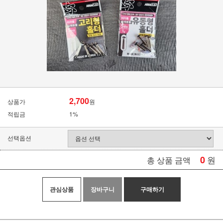
2,700
상품가
원
적립금
1%
선택옵션
0
원
총 상품 금액
관심상품
장바구니
구매하기