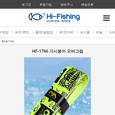
로그인
|
회원가입
|
장바구니
|
배송조회
떡밥
/
써치/랜턴
/
뜰채/살림망
/
찌/전자찌
/
낚시줄
/
바늘
/
소
좌대/기타
HF-1766 가시붕어 오버그립