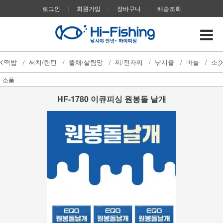
로그인
|
회원가입
|
장바구니
|
배송조회
떡밥
/
써치/랜턴
/
뜰채/살림망
/
찌/전자찌
/
낚시줄
/
바늘
/
소
소품
HF-1780 이큐피싱 원봉돌 날개