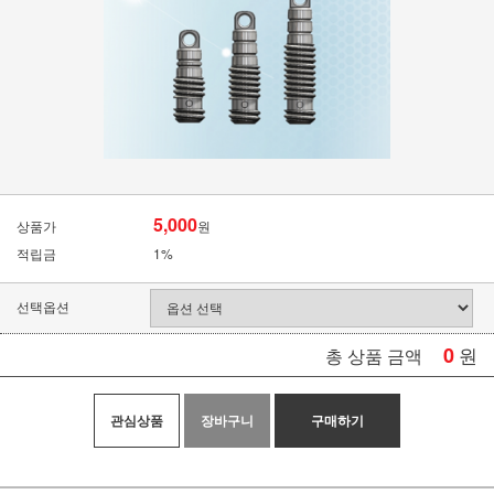
5,000
상품가
원
적립금
1%
선택옵션
0
원
총 상품 금액
관심상품
장바구니
구매하기