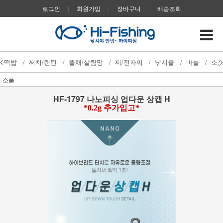
로그인
|
회원가입
|
장바구니
|
배송조회
떡밥
/
써치/랜턴
/
뜰채/살림망
/
찌/전자찌
/
낚시줄
/
바늘
/
소
소품
HF-1797 나노피싱 업다운 상캡 H
*0.2g 추가입고*