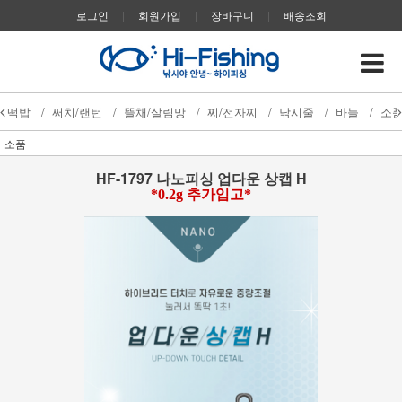
로그인
|
회원가입
|
장바구니
|
배송조회
떡밥
/
써치/랜턴
/
뜰채/살림망
/
찌/전자찌
/
낚시줄
/
바늘
/
소
소품
HF-1797 나노피싱 업다운 상캡 H
*0.2g 추가입고*