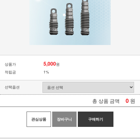
5,000
상품가
원
적립금
1%
선택옵션
0
원
총 상품 금액
관심상품
장바구니
구매하기