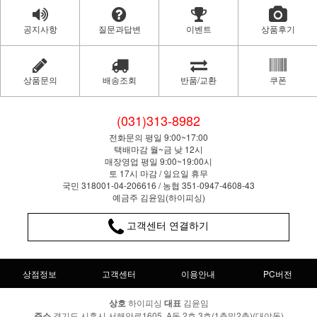
공지사항
질문과답변
이벤트
상품후기
상품문의
배송조회
반품/교환
쿠폰
(031)313-8982
전화문의 평일 9:00~17:00
택배마감 월~금 낮 12시
매장영업 평일 9:00~19:00시
토 17시 마감 / 일요일 휴무
국민 318001-04-206616 / 농협 351-0947-4608-43
예금주 김윤임(하이피싱)
고객센터 연결하기
상점정보
고객센터
이용안내
PC버전
상호
하이피싱
대표
김윤임
주소
경기도 시흥시 서해안로1605, A동 2호,3호(1층및2층)(대야동)