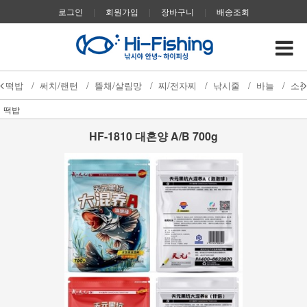
로그인
|
회원가입
|
장바구니
|
배송조회
떡밥
/
써치/랜턴
/
뜰채/살림망
/
찌/전자찌
/
낚시줄
/
바늘
/
소
떡밥
HF-1810 대혼양 A/B 700g