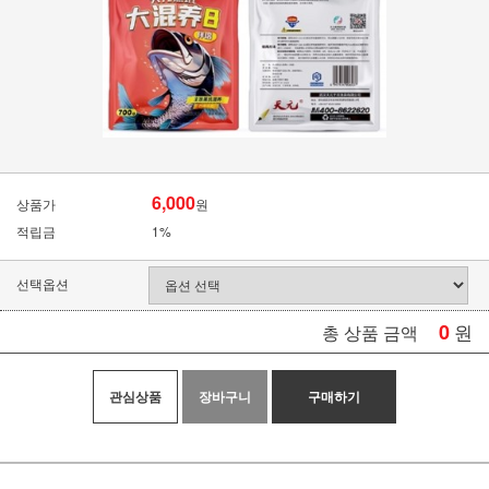
6,000
상품가
원
적립금
1%
선택옵션
0
원
총 상품 금액
관심상품
장바구니
구매하기