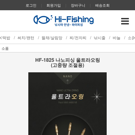
로그인
|
회원가입
|
장바구니
|
배송조회
떡밥
/
써치/랜턴
/
뜰채/살림망
/
찌/전자찌
/
낚시줄
/
바늘
/
소
소품
HF-1825 나노피싱 울트라오링
(고중량 조절용)